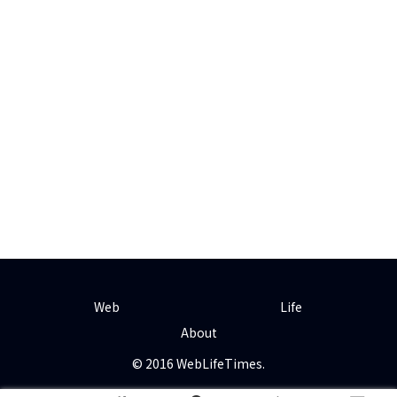
Web
Life
About
© 2016 WebLifeTimes.