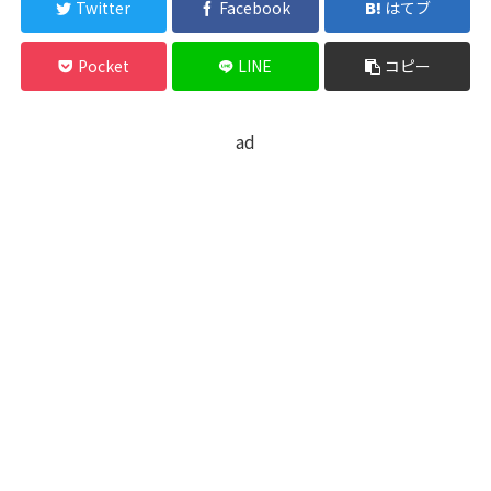
Twitter
Facebook
はてブ
Pocket
LINE
コピー
ad