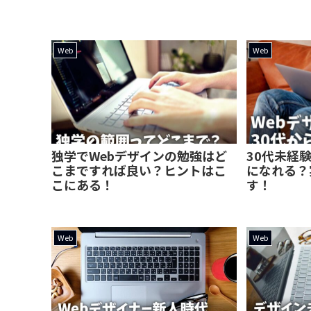
Web
Web
独学でWebデザインの勉強はど
30代未経
こまですれば良い？ヒントはこ
になれる？
こにある！
す！
Web
Web