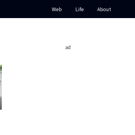
Web
Life
About
ad